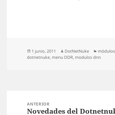
Publicado
Autor
Categorí
1 junio, 2011
DotNetNuke
módulo
el
dotnetnuke
,
menu DDR
,
modulos dnn
Navegación
de
ANTERIOR
Novedades del Dotnetnuk
entradas
Entrada