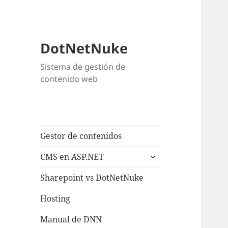
DotNetNuke
Sistema de gestión de
contenido web
Gestor de contenidos
expande
CMS en ASP.NET
el
menú
Sharepoint vs DotNetNuke
inferior
Hosting
Manual de DNN