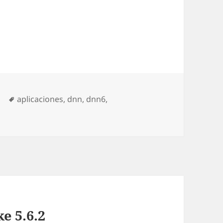
as
Etiquetas
s
aplicaciones
,
dnn
,
dnn6
,
e 5.6.2